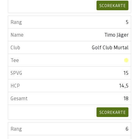
SCOREKARTE
5
Timo Jäger
Golf Club Murtal
15
14,5
18
SCOREKARTE
6