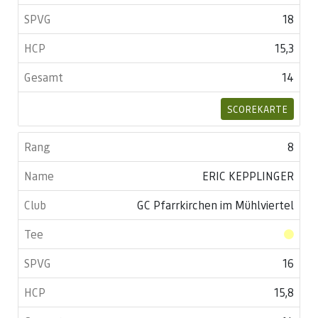
18
15,3
14
SCOREKARTE
8
ERIC KEPPLINGER
GC Pfarrkirchen im Mühlviertel
16
15,8