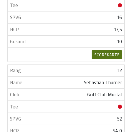
16
13,5
10
SCOREKARTE
12
Sebastian Thurner
Golf Club Murtal
52
54,0