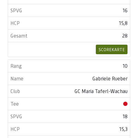
16
15,8
28
SCOREKARTE
10
Gabriele Rueber
GC Maria Taferl-Wachau
18
15,3