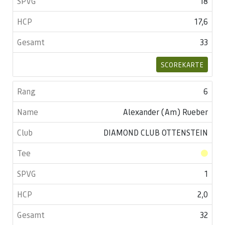
18
17,6
33
SCOREKARTE
6
Alexander (Am) Rueber
DIAMOND CLUB OTTENSTEIN
1
2,0
32