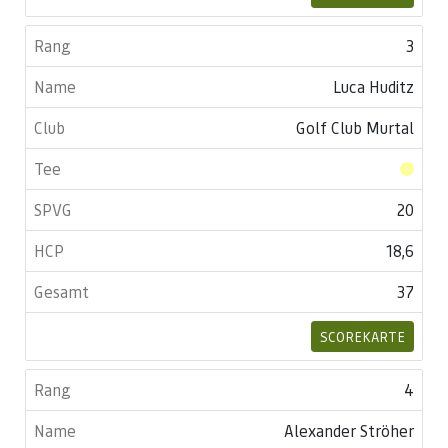
3
Luca Huditz
Golf Club Murtal
20
18,6
37
SCOREKARTE
4
Alexander Ströher