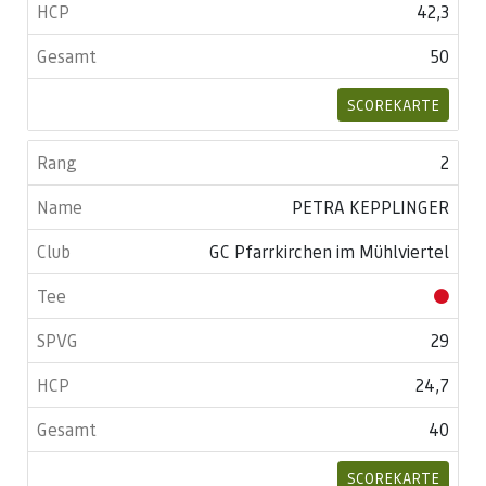
42,3
50
SCOREKARTE
2
PETRA KEPPLINGER
GC Pfarrkirchen im Mühlviertel
29
24,7
40
SCOREKARTE