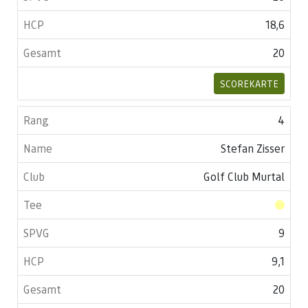
18,6
20
SCOREKARTE
4
Stefan Zisser
Golf Club Murtal
9
9,1
20