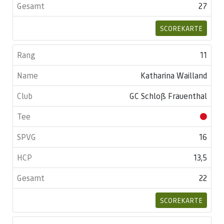
27
SCOREKARTE
11
Katharina Wailland
GC Schloß Frauenthal
16
13,5
22
SCOREKARTE